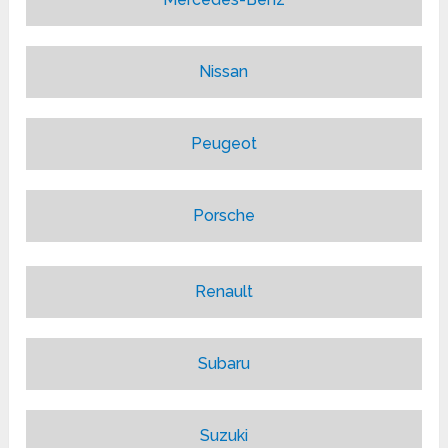
Nissan
Peugeot
Porsche
Renault
Subaru
Suzuki