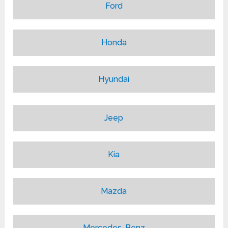
Ford
Honda
Hyundai
Jeep
Kia
Mazda
Mercedes-Benz